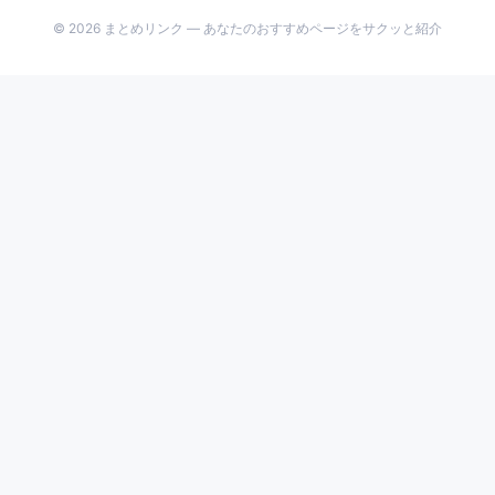
の
© 2026 まとめリンク — あなたのおすすめページをサクッと紹介
ペ
ー
ジ
送
り