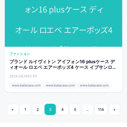
ファッション
ブランド ルイヴィトン アイフォン16 plusケース デ
ィオール ロエベ エアーポッズ4 ケース イブサンロー
ラン
2024.09.19
30 PV
www.batacase.com
www.batacase.com
www.batacase.com
投
«
1
2
3
4
5
…
114
»
稿