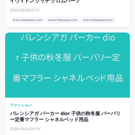
イヴィトン グッチ クロムハーツ
2024.09.26
25 PV
www.fatecase.com
www.fatecase.com
www.fatecase.com
ファッション
バレンシアガ パーカー dior 子供の秋冬服 バーバリ
ー定番マフラー シャネルベッド用品
2024.09.24
30 PV